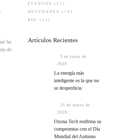
EVENTOS
(17)
e
NOVEDADES
(70)
RSE
(22)
Artículos Recientes
que ha
bio de
5 de junio de
2026
La energía más
inteligente es la que no
se desperdicia
31 de marzo de
2026
Ozona Tech reafirma su
compromiso con el Día
Mundial del Autismo