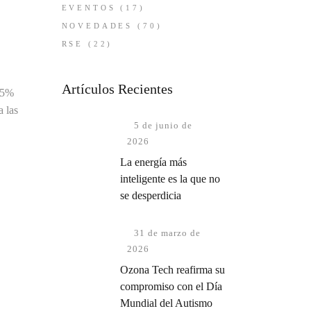
EVENTOS
(17)
NOVEDADES
(70)
RSE
(22)
Artículos Recientes
 75%
a las
5 de junio de
2026
La energía más
inteligente es la que no
se desperdicia
31 de marzo de
2026
Ozona Tech reafirma su
compromiso con el Día
Mundial del Autismo