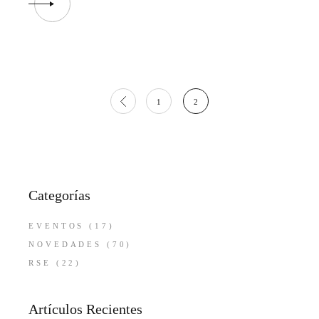
Paginación
1
2
de
entradas
Categorías
EVENTOS
(17)
NOVEDADES
(70)
RSE
(22)
Artículos Recientes